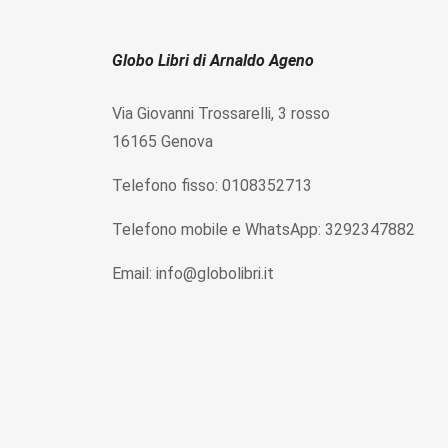
Globo Libri di Arnaldo Ageno
Via Giovanni Trossarelli, 3 rosso
16165 Genova
Telefono fisso: 0108352713
Telefono mobile e WhatsApp: 3292347882
Email: info@globolibri.it
P.IVA IT01583830995