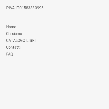
P.IVA IT01583830995
Home
Chi siamo
CATALOGO LIBRI
Contatti
FAQ
Copyright © 2026
Globolibri.it
. Powered by
WordPress
and
Livre
.