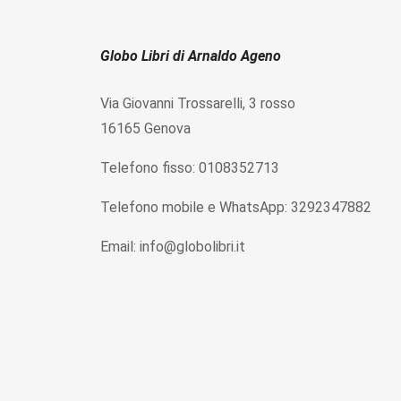
Globo Libri di Arnaldo Ageno
Via Giovanni Trossarelli, 3 rosso
16165 Genova
Telefono fisso: 0108352713
Telefono mobile e WhatsApp: 3292347882
Email: info@globolibri.it
P.IVA IT01583830995