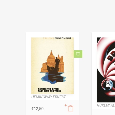
HEMINGWAY ERNEST
HUXLEY A
€
12,50