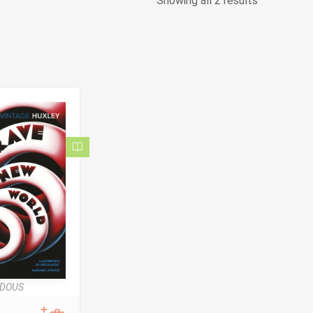
Showing all 2 results
LDOUS