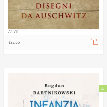
AA.VV.
€
22,65