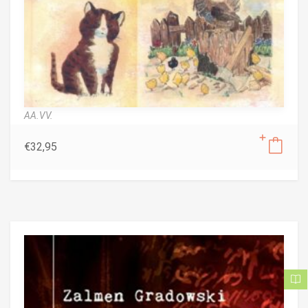
AA.VV.
€
32,95