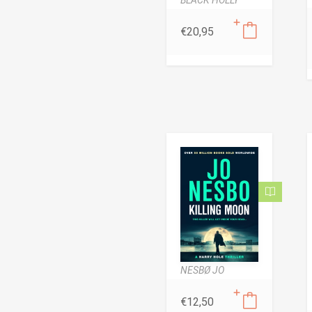
€
20,95
NESBØ JO
€
12,50