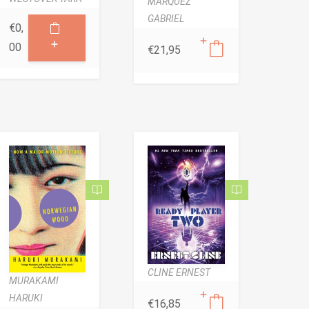
MÁRQUEZ
GABRIEL
€
0,
00
€
21,95
CLINE ERNEST
MURAKAMI
HARUKI
€
16,85