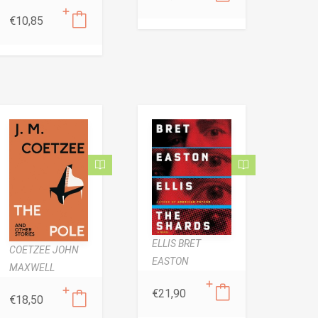
€
10,85
ELLIS BRET
COETZEE JOHN
EASTON
MAXWELL
€
21,90
€
18,50