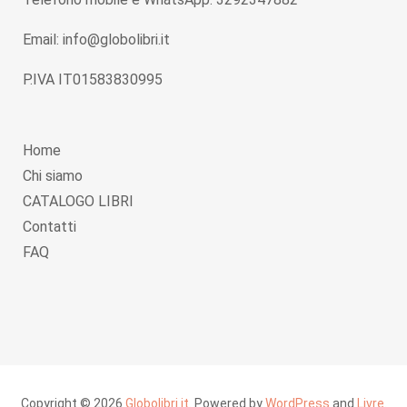
Email: info@globolibri.it
P.IVA IT01583830995
Home
Chi siamo
CATALOGO LIBRI
Contatti
FAQ
Copyright © 2026
Globolibri.it
. Powered by
WordPress
and
Livre
.