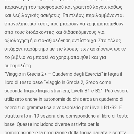
παραγωγή του προφορικού και γραπτού λόγου, καθώς
και λεξιλογικές ασκήσεις. Επιπλέον, περιλαμβάνονται
επαναληπτικά τεστ, που μπορούν να χρησιμοποιηθούν
από τους διδάσκοντες και διδασκόμενους για
αξιολόγηση ή αυτο-αξιολόγηση αντίστοιχα. Στο τέλος
υπάρχει παράρτημα με τις λύσεις των ασκήσεων, ώστε
το βιβλίο να μπορεί να χρησιμοποιηθεί και για
αυτομελέτη.
“Viaggio in Grecia 2+ – Quaderno degli Esercizi” integra il
libro di testo base “Viaggio in Grecia 2, Greco come
seconda lingua/lingua straniera, Livelli B1 e B2”. Può essere
utilizzato anche in autonomia da chi cerca un quaderno di
esercizi di grammatica e vocabolario per i livelli B1-B2. È
strutturato in 19 sezioni, che corrispondono al libro di testo
base. Queste includono diverse attività per la
comprensione e la produzione della lingua parlata e scritta,