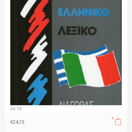
AA.VV.
€
24,15