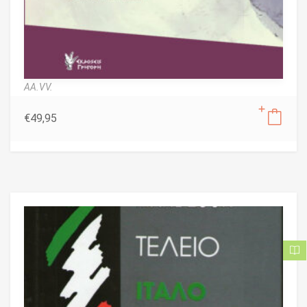
AA.VV.
€
49,95