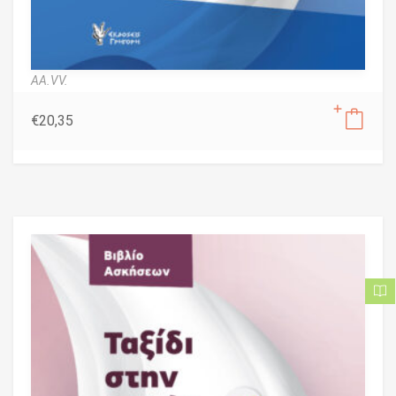
AA.VV.
€
20,35