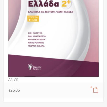
AA.VV.
€
25,05