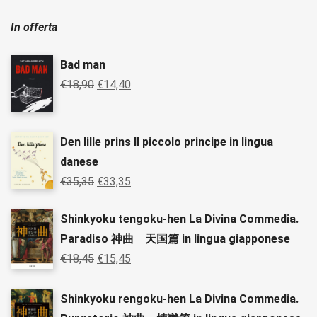
In offerta
Bad man
€
18,90
€
14,40
Den lille prins Il piccolo principe in lingua
danese
€
35,35
€
33,35
Shinkyoku tengoku-hen La Divina Commedia.
Paradiso 神曲 天国篇 in lingua giapponese
€
18,45
€
15,45
Shinkyoku rengoku-hen La Divina Commedia.