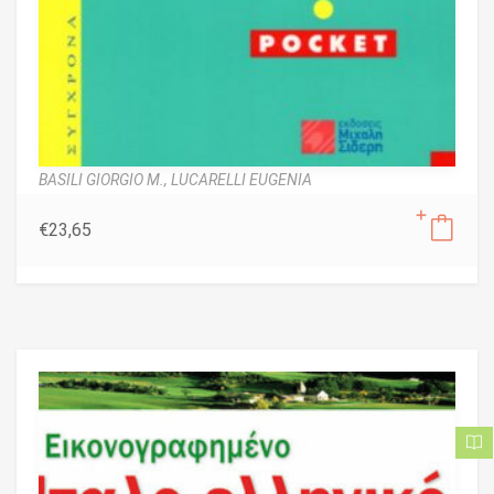
BASILI GIORGIO M.,
LUCARELLI EUGENIA
€
23,65