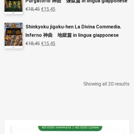
Purgatorio 神曲 煉獄篇 in lingua giapponese
€
18,45
€
15,45
Shinkyoku jigoku-hen La Divina Commedia.
Inferno 神曲 地獄篇 in lingua giapponese
€
18,45
€
15,45
Showing all 20 results