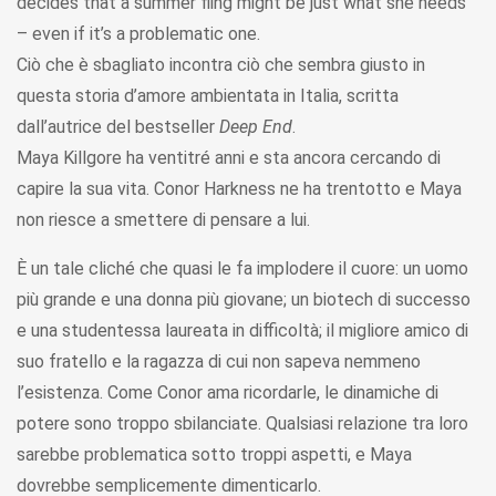
decides that a summer fling might be just what she needs
– even if it’s a problematic one.
Ciò che è sbagliato incontra ciò che sembra giusto in
questa storia d’amore ambientata in Italia, scritta
dall’autrice del bestseller
Deep End
.
Maya Killgore ha ventitré anni e sta ancora cercando di
capire la sua vita. Conor Harkness ne ha trentotto e Maya
non riesce a smettere di pensare a lui.
È un tale cliché che quasi le fa implodere il cuore: un uomo
più grande e una donna più giovane; un biotech di successo
e una studentessa laureata in difficoltà; il migliore amico di
suo fratello e la ragazza di cui non sapeva nemmeno
l’esistenza. Come Conor ama ricordarle, le dinamiche di
potere sono troppo sbilanciate. Qualsiasi relazione tra loro
sarebbe problematica sotto troppi aspetti, e Maya
dovrebbe semplicemente dimenticarlo.