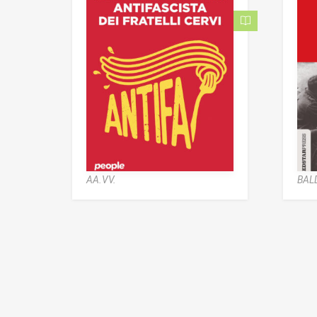
AA.VV.
BAL