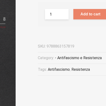
Add to cart
SKU:
9788863157819
Category:
- Antifascismo e Resistenza
Tags:
Antifascismo
,
Resistenza