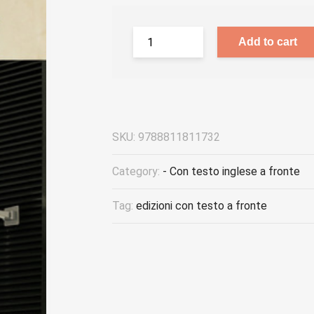
Add to cart
SKU:
9788811811732
Category:
- Con testo inglese a fronte
Tag:
edizioni con testo a fronte