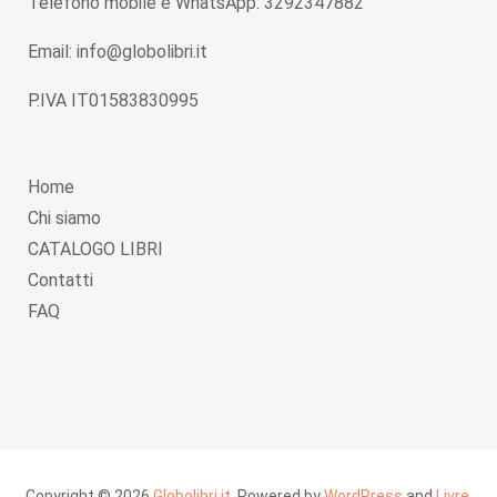
Telefono mobile e WhatsApp: 3292347882
Email: info@globolibri.it
P.IVA IT01583830995
Home
Chi siamo
CATALOGO LIBRI
Contatti
FAQ
Copyright © 2026
Globolibri.it
. Powered by
WordPress
and
Livre
.