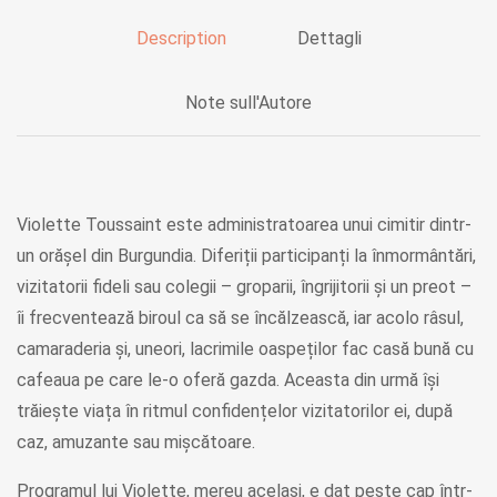
Description
Dettagli
Note sull'Autore
Violette Toussaint este administratoarea unui cimitir dintr-
un orășel din Burgundia. Diferiții participanți la înmormântări,
vizitatorii fideli sau colegii – groparii, îngrijitorii și un preot –
îi frecventează biroul ca să se încălzească, iar acolo râsul,
camaraderia și, uneori, lacrimile oaspeților fac casă bună cu
cafeaua pe care le-o oferă gazda. Aceasta din urmă își
trăiește viața în ritmul confidențelor vizitatorilor ei, după
caz, amuzante sau mișcătoare.
Programul lui Violette, mereu același, e dat peste cap într-