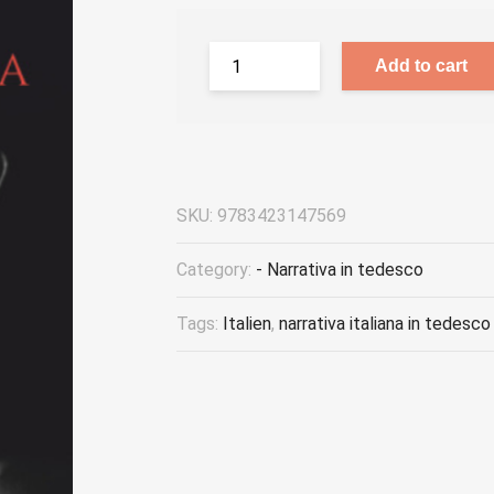
Add to cart
SKU:
9783423147569
Category:
- Narrativa in tedesco
Tags:
Italien
,
narrativa italiana in tedesco