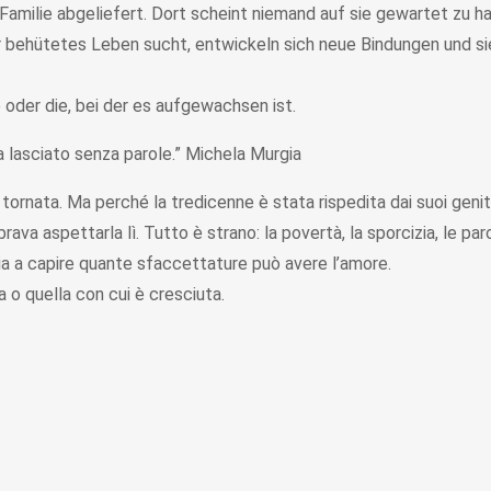
Familie abgeliefert. Dort scheint niemand auf sie gewartet zu ha
r behütetes Leben sucht, entwickeln sich neue Bindungen und sie
 oder die, bei der es aufgewachsen ist.
 lasciato senza parole.” Michela Murgia
è tornata. Ma perché la tredicenne è stata rispedita dai suoi geni
va aspettarla lì. Tutto è strano: la povertà, la sporcizia, le pa
izia a capire quante sfaccettature può avere l’amore.
 o quella con cui è cresciuta.