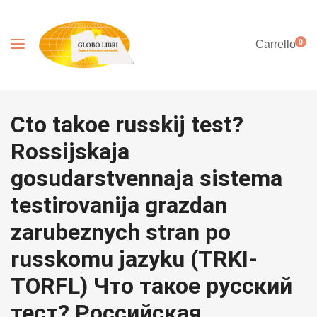
0
Carrello
Cto takoe russkij test?
Rossijskaja
gosudarstvennaja sistema
testirovanija grazdan
zarubeznych stran po
russkomu jazyku (TRKI-
TORFL) Что такое русский
тест? Российская