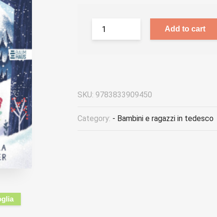
Add to cart
SKU:
9783833909450
Category:
- Bambini e ragazzi in tedesco
oglia