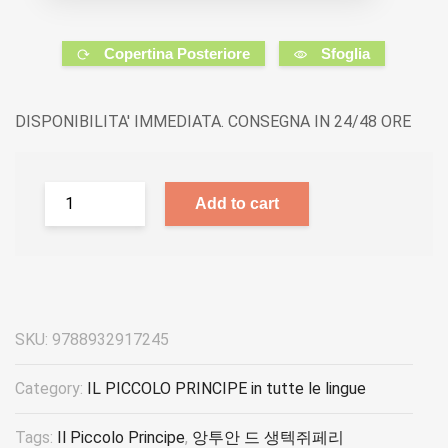
Copertina Posteriore
Sfoglia
DISPONIBILITA' IMMEDIATA. CONSEGNA IN 24/48 ORE
Add to cart
SKU:
9788932917245
Category:
IL PICCOLO PRINCIPE in tutte le lingue
Tags:
Il Piccolo Principe
,
앙투안 드 생텍쥐페리