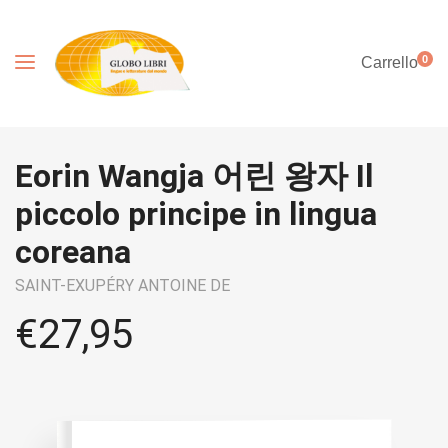
0
Carrello
Eorin Wangja 어린 왕자 Il
piccolo principe in lingua
coreana
SAINT-EXUPÉRY ANTOINE DE
€
27,95