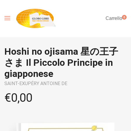
0
Carrello
Hoshi no ojisama 星の王子
さま Il Piccolo Principe in
giapponese
SAINT-EXUPÉRY ANTOINE DE
€
0,00