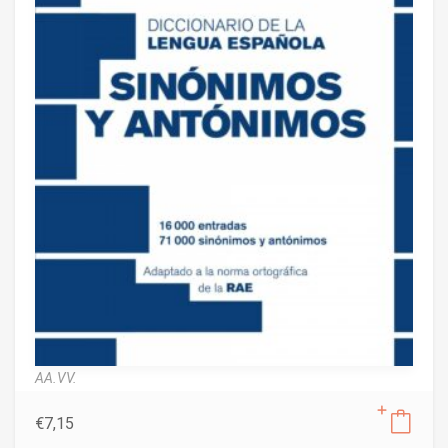
AA.VV.
€
7,15