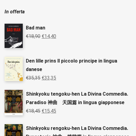
In offerta
Bad man
€
18,90
€
14,40
Den lille prins Il piccolo principe in lingua
danese
€
35,35
€
33,35
Shinkyoku tengoku-hen La Divina Commedia.
Paradiso 神曲 天国篇 in lingua giapponese
€
18,45
€
15,45
Shinkyoku rengoku-hen La Divina Commedia.