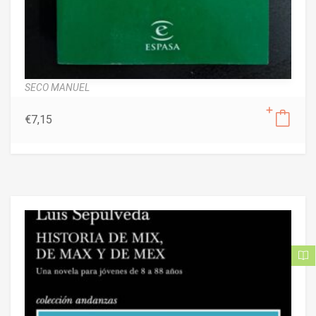
SECO MANUEL
€
7,15