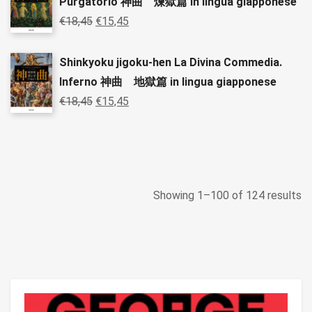
Purgatorio 神曲 煉獄篇 in lingua giapponese
€
18,45
€
15,45
Shinkyoku jigoku-hen La Divina Commedia.
Inferno 神曲 地獄篇 in lingua giapponese
€
18,45
€
15,45
Showing 1–100 of 124 results