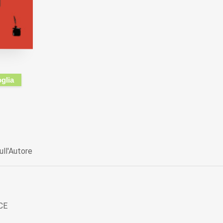
oglia
ull'Autore
CE