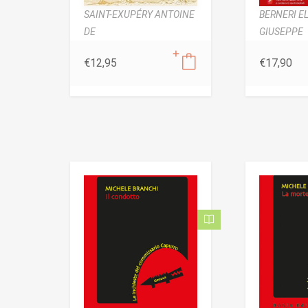
SAINT-EXUPÉRY ANTOINE
BERNERI EL
DE
GIUSEPPE
€
12,95
€
17,90