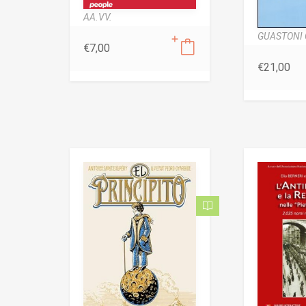
AA.VV.
GUASTONI 
€
7,00
€
21,00