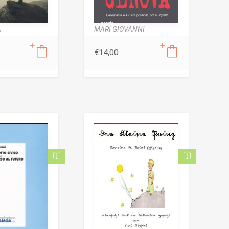
A
MARI GIOVANNI
€
14,00