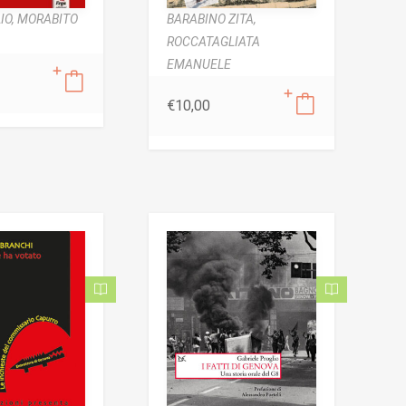
IO,
MORABITO
BARABINO ZITA,
ROCCATAGLIATA
EMANUELE
€
10,00