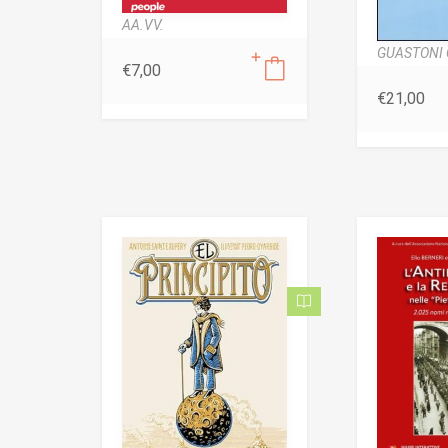
AA.VV.
GUASTONI 
€
7,00
€
21,00