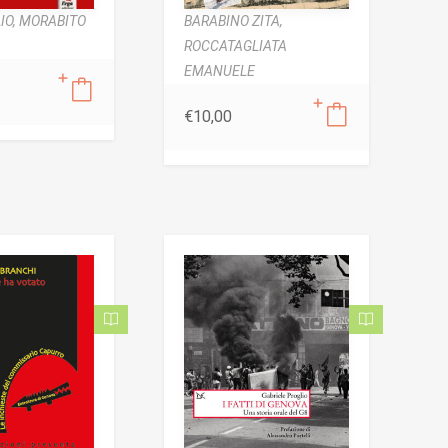
IO,
MORABITO
BARABINO ZITA,
ROCCATAGLIATA
EMANUELE
€
10,00