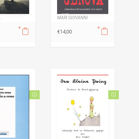
A
MARI GIOVANNI
€
14,00