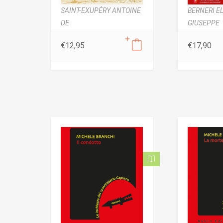
SAINT-EXUPÉRY ANTOINE
BERNERI EL
DE
GIUSEPPE
€
12,95
€
17,90