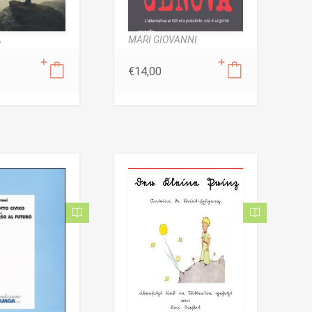
A
MARI GIOVANNI
€
14,00