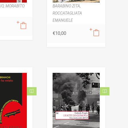
IO,
MORABITO
BARABINO ZITA,
ROCCATAGLIATA
EMANUELE
€
10,00