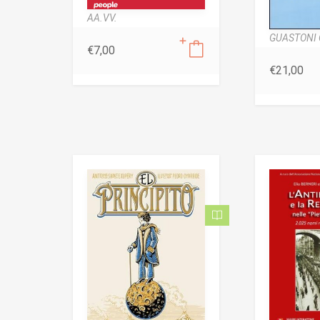
AA.VV.
GUASTONI 
€
7,00
€
21,00