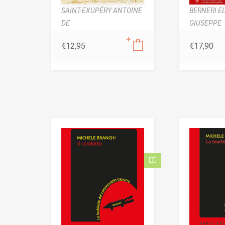
SAINT-EXUPÉRY ANTOINE
BERNERI EL
DE
GIUSEPPE
€
12,95
€
17,90